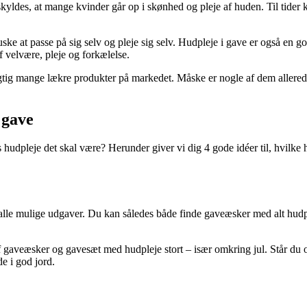
 skyldes, at mange kvinder går op i skønhed og pleje af huden. Til tider
ke at passe på sig selv og pleje sig selv. Hudpleje i gave er også en go
f velvære, pleje og forkælelse.
gtig mange lækre produkter på markedet. Måske er nogle af dem allered
 gave
gs hudpleje det skal være? Herunder giver vi dig 4 gode idéer til, hvilk
i alle mulige udgaver. Du kan således både finde gaveæsker med alt hudp
 gaveæsker og gavesæt med hudpleje stort – især omkring jul. Står du 
e i god jord.