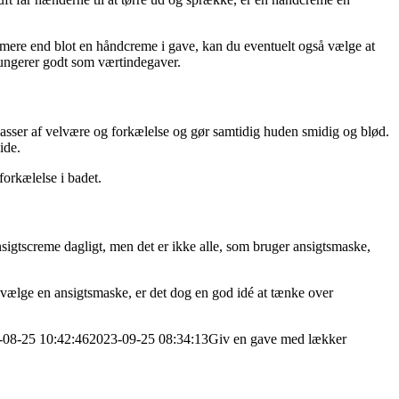
t mere end blot en håndcreme i gave, kan du eventuelt også vælge at
ngerer godt som værtindegaver.
masser af velvære og forkælelse og gør samtidig huden smidig og blød.
ide.
orkælelse i badet.
nsigtscreme dagligt, men det er ikke alle, som bruger ansigtsmaske,
al vælge en ansigtsmaske, er det dog en god idé at tænke over
-08-25 10:42:46
2023-09-25 08:34:13
Giv en gave med lækker