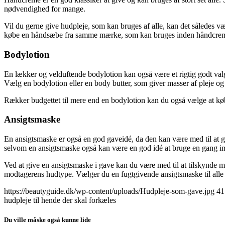
nødvendighed for mange.
Vil du gerne give hudpleje, som kan bruges af alle, kan det således v
købe en håndsæbe fra samme mærke, som kan bruges inden håndcreme
Bodylotion
En lækker og velduftende bodylotion kan også være et rigtig godt val
Vælg en bodylotion eller en body butter, som giver masser af pleje og
Rækker budgettet til mere end en bodylotion kan du også vælge at kø
Ansigtsmaske
En ansigtsmaske er også en god gaveidé, da den kan være med til at gi
selvom en ansigtsmaske også kan være en god idé at bruge en gang imel
Ved at give en ansigtsmaske i gave kan du være med til at tilskynde mo
modtagerens hudtype. Vælger du en fugtgivende ansigtsmaske til alle h
https://beautyguide.dk/wp-content/uploads/Hudpleje-som-gave.jpg
41
hudpleje til hende der skal forkæles
Du ville måske også kunne lide