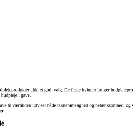
udplejeprodukter altid et godt valg. De fleste kvinder bruger hudplejepro
 hudpleje i gave.
gave til værtinden udviser både taknemmelighed og betænksomhed, og væ
ge.
dé