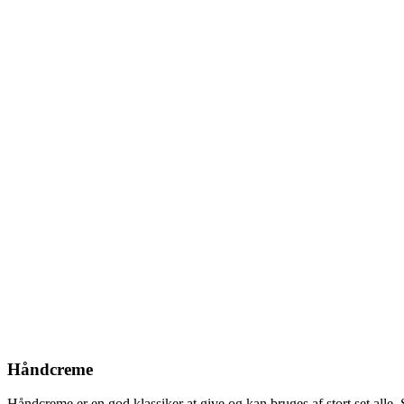
Håndcreme
Håndcreme er en god klassiker at give og kan bruges af stort set alle.