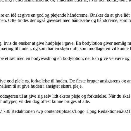
ære en idé at give en god og plejende håndcreme. Ønsker du at give lid
n. Ofte findes der også gavesæt med håndsæbe og håndcreme, som fu
g, hvis du ønsker at give hudpleje i gave. En bodylotion giver nemlig 
 næring til huden, og som har en skøn duft, som modtageren vil kunne l
be et sæt med en bodywash og en bodylotion, der kan give velvære og f
ve god pleje og forkælelse til huden. De fleste bruger ansigtsrens og a
lem til at give huden i ansigtet ekstra pleje.
dtageren til at give sig selv lidt ekstra pleje og forkælelse. Når du sk
udtyper, vil den dog oftest kunne bruges af alle.
7
736
Redaktionen
/wp-content/uploads/Logo-1.png
Redaktionen
2021