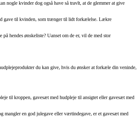
 kan nogle kvinder dog også have så travlt, at de glemmer at give
d gave til kvinden, som trænger til lidt forkælelse. Lækre
e på hendes ønskeliste? Uanset om de er, vil de med stor
e hudplejeprodukter du kan give, hvis du ønsker at forkæle din veninde,
leje til kroppen, gavesæt med hudpleje til ansigtet eller gavesæt med
og mangler en god julegave eller værtindegave, er et gavesæt med