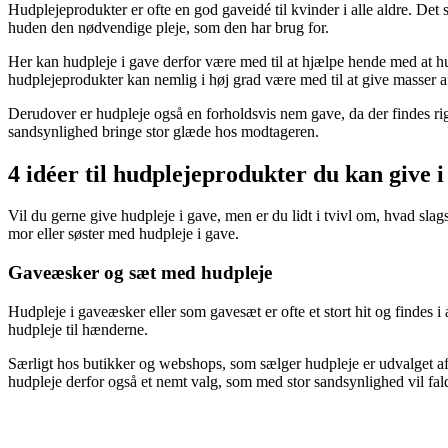
Hudplejeprodukter er ofte en god gaveidé til kvinder i alle aldre. Det
huden den nødvendige pleje, som den har brug for.
Her kan hudpleje i gave derfor være med til at hjælpe hende med at hus
hudplejeprodukter kan nemlig i høj grad være med til at give masser a
Derudover er hudpleje også en forholdsvis nem gave, da der findes ri
sandsynlighed bringe stor glæde hos modtageren.
4 idéer til hudplejeprodukter du kan give i
Vil du gerne give hudpleje i gave, men er du lidt i tvivl om, hvad sla
mor eller søster med hudpleje i gave.
Gaveæsker og sæt med hudpleje
Hudpleje i gaveæsker eller som gavesæt er ofte et stort hit og findes 
hudpleje til hænderne.
Særligt hos butikker og webshops, som sælger hudpleje er udvalget af
hudpleje derfor også et nemt valg, som med stor sandsynlighed vil fald