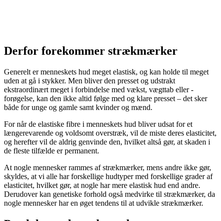
Derfor forekommer strækmærker
Generelt er menneskets hud meget elastisk, og kan holde til meget
uden at gå i stykker. Men bliver den presset og udstrakt
ekstraordinært meget i forbindelse med vækst, vægttab eller -
forøgelse, kan den ikke altid følge med og klare presset – det sker
både for unge og gamle samt kvinder og mænd.
For når de elastiske fibre i menneskets hud bliver udsat for et
længerevarende og voldsomt overstræk, vil de miste deres elasticitet,
og herefter vil de aldrig genvinde den, hvilket altså gør, at skaden i
de fleste tilfælde er permanent.
At nogle mennesker rammes af strækmærker, mens andre ikke gør,
skyldes, at vi alle har forskellige hudtyper med forskellige grader af
elasticitet, hvilket gør, at nogle har mere elastisk hud end andre.
Derudover kan genetiske forhold også medvirke til strækmærker, da
nogle mennesker har en øget tendens til at udvikle strækmærker.