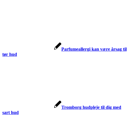
Parfumeallergi kan være årsag til
tør hud
Tromborg hudpleje til dig med
sart hud