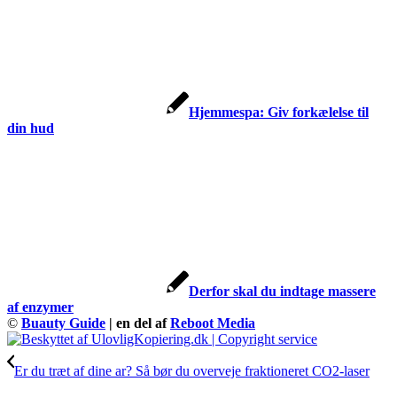
Hjemmespa: Giv forkælelse til
din hud
Derfor skal du indtage massere
af enzymer
©
Buauty Guide
| en del af
Reboot Media
Er du træt af dine ar? Så bør du overveje fraktioneret CO2-laser