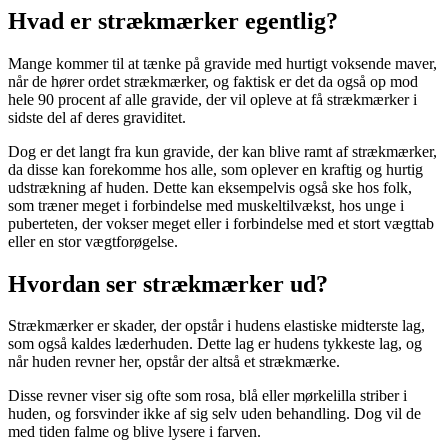
Hvad er strækmærker egentlig?
Mange kommer til at tænke på gravide med hurtigt voksende maver,
når de hører ordet strækmærker, og faktisk er det da også op mod
hele 90 procent af alle gravide, der vil opleve at få strækmærker i
sidste del af deres graviditet.
Dog er det langt fra kun gravide, der kan blive ramt af strækmærker,
da disse kan forekomme hos alle, som oplever en kraftig og hurtig
udstrækning af huden. Dette kan eksempelvis også ske hos folk,
som træner meget i forbindelse med muskeltilvækst, hos unge i
puberteten, der vokser meget eller i forbindelse med et stort vægttab
eller en stor vægtforøgelse.
Hvordan ser strækmærker ud?
Strækmærker er skader, der opstår i hudens elastiske midterste lag,
som også kaldes læderhuden. Dette lag er hudens tykkeste lag, og
når huden revner her, opstår der altså et strækmærke.
Disse revner viser sig ofte som rosa, blå eller mørkelilla striber i
huden, og forsvinder ikke af sig selv uden behandling. Dog vil de
med tiden falme og blive lysere i farven.