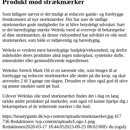
Produkt mod strækmærker
Som tidligere nævnt er det muligt at reducere gamle- og forebygge
fremkomsten af nye strækmærker. Her har især de rødlige
strækmærker gode muligheder for at blive betydeligt udvisket. Især
er det bæredygtige mærke Weleda værd at overveje til bekæmpelse
af dine strækmærker, da denne virksomhed har udviklet en olie mod
strækmærker, som både er miljøvenlig og bæredygtig.
Weleda er verdens mest bæredygtige hudplejevirksomhed, og derfor
indeholder deres produkter altså ingen mikroplast, syntetiske dufte,
mineralolier eller genmodificerede ingredienser.
Weledas Stretch Mark Oil er en nærende olie, som bruges til at
forebygge og reducere strækmærker alle steder på din krop, og skal
anvendes 2 til 3 gange om dagen. Desuden er olien også god til stive
og ømme muskler samt tør hud.
Udover Weledas olie mod strækmærker findes der i dag en lang
række andre produkter på markedet, som også vil kunne hjælpe dig i
bekæmpelsen af de irriterende mærker i din hud.
https://beautyguide.dk/wp-content/uploads/straekmaerker.jpg
417
736
Redaktionen
/wp-content/uploads/Logo-1.png
Redaktionen
2020-03-17 18:44:05
2023-09-25 08:02:00
Er du (også)