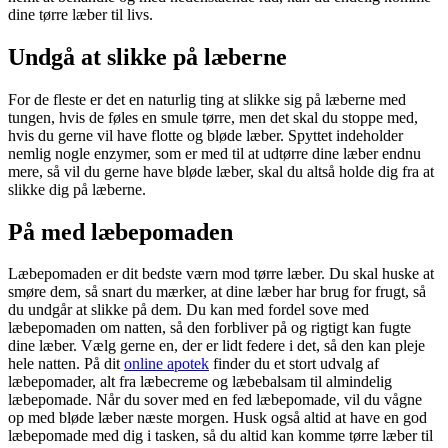
dine tørre læber til livs.
Undgå at slikke på læberne
For de fleste er det en naturlig ting at slikke sig på læberne med
tungen, hvis de føles en smule tørre, men det skal du stoppe med,
hvis du gerne vil have flotte og bløde læber. Spyttet indeholder
nemlig nogle enzymer, som er med til at udtørre dine læber endnu
mere, så vil du gerne have bløde læber, skal du altså holde dig fra at
slikke dig på læberne.
På med læbepomaden
Læbepomaden er dit bedste værn mod tørre læber. Du skal huske at
smøre dem, så snart du mærker, at dine læber har brug for frugt, så
du undgår at slikke på dem. Du kan med fordel sove med
læbepomaden om natten, så den forbliver på og rigtigt kan fugte
dine læber. Vælg gerne en, der er lidt federe i det, så den kan pleje
hele natten. På dit
online apotek
finder du et stort udvalg af
læbepomader, alt fra læbecreme og læbebalsam til almindelig
læbepomade. Når du sover med en fed læbepomade, vil du vågne
op med bløde læber næste morgen. Husk også altid at have en god
læbepomade med dig i tasken, så du altid kan komme tørre læber til