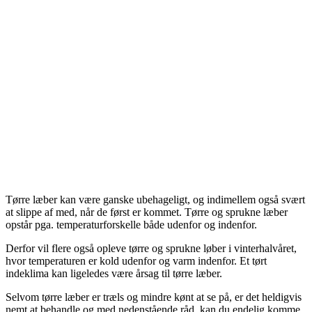
Tørre læber kan være ganske ubehageligt, og indimellem også svært
at slippe af med, når de først er kommet. Tørre og sprukne læber
opstår pga. temperaturforskelle både udenfor og indenfor.
Derfor vil flere også opleve tørre og sprukne løber i vinterhalvåret,
hvor temperaturen er kold udenfor og varm indenfor. Et tørt
indeklima kan ligeledes være årsag til tørre læber.
Selvom tørre læber er træls og mindre kønt at se på, er det heldigvis
nemt at behandle og med nedenstående råd, kan du endelig komme