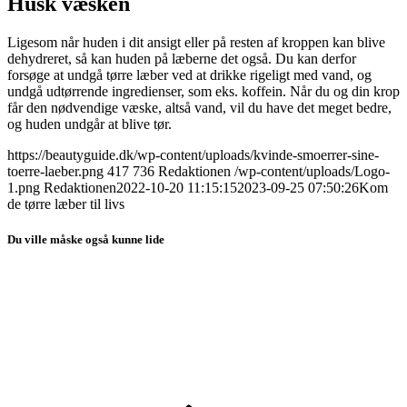
Husk væsken
Ligesom når huden i dit ansigt eller på resten af kroppen kan blive
dehydreret, så kan huden på læberne det også. Du kan derfor
forsøge at undgå tørre læber ved at drikke rigeligt med vand, og
undgå udtørrende ingredienser, som eks. koffein. Når du og din krop
får den nødvendige væske, altså vand, vil du have det meget bedre,
og huden undgår at blive tør.
https://beautyguide.dk/wp-content/uploads/kvinde-smoerrer-sine-
toerre-laeber.png
417
736
Redaktionen
/wp-content/uploads/Logo-
1.png
Redaktionen
2022-10-20 11:15:15
2023-09-25 07:50:26
Kom
de tørre læber til livs
Du ville måske også kunne lide