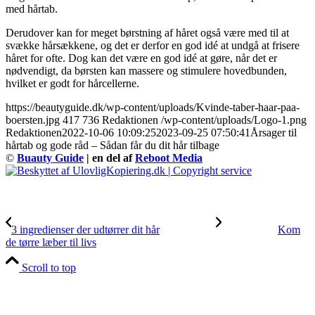
med hårtab.
Derudover kan for meget børstning af håret også være med til at
svække hårsækkene, og det er derfor en god idé at undgå at frisere
håret for ofte. Dog kan det være en god idé at gøre, når det er
nødvendigt, da børsten kan massere og stimulere hovedbunden,
hvilket er godt for hårcellerne.
https://beautyguide.dk/wp-content/uploads/Kvinde-taber-haar-paa-
boersten.jpg
417
736
Redaktionen
/wp-content/uploads/Logo-1.png
Redaktionen
2022-10-06 10:09:25
2023-09-25 07:50:41
Årsager til
hårtab og gode råd – Sådan får du dit hår tilbage
©
Buauty Guide
| en del af
Reboot Media
3 ingredienser der udtørrer dit hår
Kom
de tørre læber til livs
Scroll to top