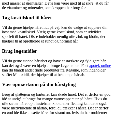
med masser af grøntsager. Dette kan være med til at sikre, at du får
de vitaminer og mineraler, som kroppen har brug for.
Tag kosttilskud til håret
Vil du gerne hjælpe håret lidt på vej, kan du vælge at supplere din
kost med kosttilskud. Vælg gerne kosttilskud, som er udviklet
specielt til håret. Disse indeholder nemlig ofte zink og biotin, der
hjælper til at opretholde et sundt og normalt hår.
Brug lægemidler
Vil du gerne stoppe hårtabet og have et stærkere og fyldigere hår,
kan det også være en hjælp at bruge lægemidler. På et
apotek online
kan du blandt andet finde produkter fra Regaine, som indeholder
stoffet Minoxidil, der hjælper til at bekæmpe hårtab.
Vær opmærksom på din hårstyling
Brug af glattejern og hårtørrer kan skade håret. Det er derfor en god
idé at undgå at bruge for mange varmeapparater på håret. Hvis du
ofte sætter håret op i hestehale, knold eller fletning kan dette også
være medvirkende til hårtab, fordi du trækker i håret. Det er derfor
en god idé ikke at sætte håret for stramt op, hvis du har problemer