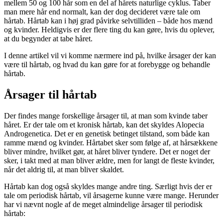
mellem 50 og 100 hår som en del af hårets naturlige cyklus. Taber
man mere hår end normalt, kan der dog decideret være tale om
hårtab. Hårtab kan i høj grad påvirke selvtilliden – både hos mænd
og kvinder. Heldigvis er der flere ting du kan gøre, hvis du oplever,
at du begynder at tabe håret.
I denne artikel vil vi komme nærmere ind på, hvilke årsager der kan
være til hårtab, og hvad du kan gøre for at forebygge og behandle
hårtab.
Årsager til hårtab
Der findes mange forskellige årsager til, at man som kvinde taber
håret. Er der tale om et kronisk hårtab, kan det skyldes Alopecia
Androgenetica. Det er en genetisk betinget tilstand, som både kan
ramme mænd og kvinder. Hårtabet sker som følge af, at hårsækkene
bliver mindre, hvilket gør, at håret bliver tyndere. Det er noget der
sker, i takt med at man bliver ældre, men for langt de fleste kvinder,
når det aldrig til, at man bliver skaldet.
Hårtab kan dog også skyldes mange andre ting. Særligt hvis der er
tale om periodisk hårtab, vil årsagerne kunne være mange. Herunder
har vi nævnt nogle af de meget almindelige årsager til periodisk
hårtab: