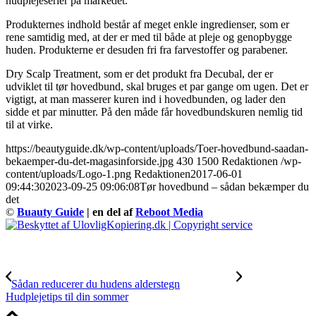
hudplejeserier på markedet.
Produkternes indhold består af meget enkle ingredienser, som er
rene samtidig med, at der er med til både at pleje og genopbygge
huden. Produkterne er desuden fri fra farvestoffer og parabener.
Dry Scalp Treatment, som er det produkt fra Decubal, der er
udviklet til tør hovedbund, skal bruges et par gange om ugen. Det er
vigtigt, at man masserer kuren ind i hovedbunden, og lader den
sidde et par minutter. På den måde får hovedbundskuren nemlig tid
til at virke.
https://beautyguide.dk/wp-content/uploads/Toer-hovedbund-saadan-
bekaemper-du-det-magasinforside.jpg
430
1500
Redaktionen
/wp-
content/uploads/Logo-1.png
Redaktionen
2017-06-01
09:44:30
2023-09-25 09:06:08
Tør hovedbund – sådan bekæmper du
det
©
Buauty Guide
| en del af
Reboot Media
Sådan reducerer du hudens alderstegn
Hudplejetips til din sommer