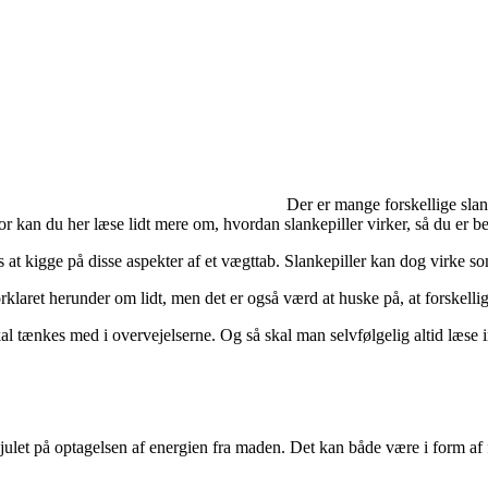
Der er mange forskellige sla
r kan du her læse lidt mere om, hvordan slankepiller virker, så du er bed
s at kigge på disse aspekter af et vægttab. Slankepiller kan dog virke so
rklaret herunder om lidt, men det er også værd at huske på, at forskellig
l tænkes med i overvejelserne. Og så skal man selvfølgelig altid læse i
julet på optagelsen af energien fra maden. Det kan både være i form af f