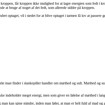
i kroppen, får kroppen ikke mulighed for at lagre energien som fedt i kr
nde at bruge af noget af det fedt, som allerede sidder på kroppen.
dret optaget, vil i stedet for at blive optaget i tarmen få lov at passere 
kt man finder i slankepiller handler om mæthed og sult. Mæthed og sult
ke indeholder meget energi, men som giver en følelse af mæthed i lang
g man kan spise mindre, inden man føler, at man er helt fuld af mad og g