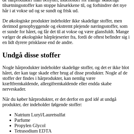
tilsætningsstoffer kan stoppe hårsækkene til, og forhindrer det nye
hår i at vokse ud og se sundt og frisk ud.
De økologiske produkter indeholder ikke skadelige stoffer, men
derimod genopbyggende og ekstremt plejende næringsstoffer, som
er sunde for håret, og får det til at vokse og være glansfuldt. Mange
vælger de økologiske hårplejeserier fra, fordi de oftest befinder sig i
en lidt dyrere prisklasse end de andre.
Undgå disse stoffer
Nogle hårprodukter indeholder skadelige stoffer, og det er ikke blot
håret, der kan tage skade efter brug af disse produkter. Nogle af de
stoffer der findes i hårprodukter, kan nemlig være
kræftfremkaldende, allergifremkaldende eller endda skabe
nerveskader.
Når du køber hårprodukter, er det derfor en god idé at undgå
produkter, der indeholder følgende stoffer:
Natrium Luryl/Lauretsulfat
Parfume
Propylen Glycol
Tetrasodium EDTA