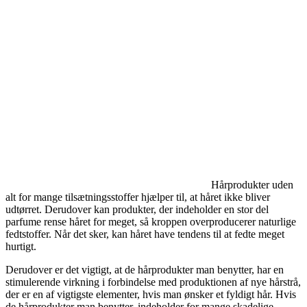
Hårprodukter uden
alt for mange tilsætningsstoffer hjælper til, at håret ikke bliver
udtørret. Derudover kan produkter, der indeholder en stor del
parfume rense håret for meget, så kroppen overproducerer naturlige
fedtstoffer. Når det sker, kan håret have tendens til at fedte meget
hurtigt.
Derudover er det vigtigt, at de hårprodukter man benytter, har en
stimulerende virkning i forbindelse med produktionen af nye hårstrå,
der er en af vigtigste elementer, hvis man ønsker et fyldigt hår. Hvis
de hårprodukter man benytter, indeholder for mange skadelige