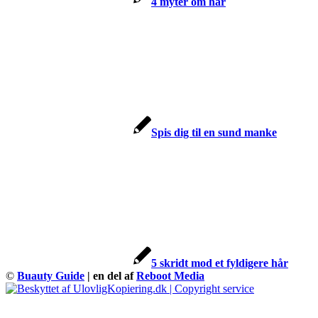
4 myter om hår
Spis dig til en sund manke
5 skridt mod et fyldigere hår
©
Buauty Guide
| en del af
Reboot Media