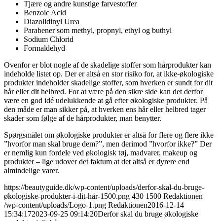
Tjære og andre kunstige farvestoffer
Benzoic Acid
Diazolidinyl Urea
Parabener som methyl, propnyl, ethyl og buthyl
Sodium Chlorid
Formaldehyd
Ovenfor er blot nogle af de skadelige stoffer som hårprodukter kan
indeholde listet op. Der er altså en stor risiko for, at ikke-økologiske
produkter indeholder skadelige stoffer, som hverken er sundt for dit
hår eller dit helbred. For at være på den sikre side kan det derfor
være en god idé udelukkende at gå efter økologiske produkter. På
den måde er man sikker på, at hverken ens hår eller helbred tager
skader som følge af de hårprodukter, man benytter.
Spørgsmålet om økologiske produkter er altså for flere og flere ikke
”hvorfor man skal bruge dem?”, men derimod ”hvorfor ikke?” Der
er nemlig kun fordele ved økologisk tøj, madvarer, makeup og
produkter – lige udover det faktum at det altså er dyrere end
almindelige varer.
https://beautyguide.dk/wp-content/uploads/derfor-skal-du-bruge-
økologiske-produkter-i-dit-hår-1500.png
430
1500
Redaktionen
/wp-content/uploads/Logo-1.png
Redaktionen
2016-12-14
15:34:17
2023-09-25 09:14:20
Derfor skal du bruge økologiske