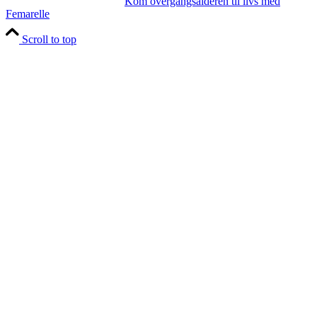
Kom overgangsalderen til livs med
Femarelle
Scroll to top