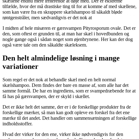
skællene endnu mere irriterende at døje med. Der er ekstreme
tilfælde, hvor der må drastiske ting til for at komme af med skællene,
som kan være fra en skrappere skælshampoo til såkaldt bløde
røntgenstråler, men sædvanligvis er det nok at
I midten af hele misæren er gærsvampen Pityrosporum ovale. Det er
den, som oftest er grunden til, at man har skæl i hovedbunden og
nogle gange også i sådan noget som øjenbrynene. Her kan der dog
også være tale om den såkaldte skæleksem.
Den helt almindelige løsning i mange
variationer
Som regel er det nok at behandle skæl med en helt normal
skælshampoo. Dem findes der bare en masse af, som alle har det
samme formål. De har en ingrediens, som er svampedræbende for at
få has på gærsvampen, der er skyld i skællet.
Det er ikke helt det samme, der er i de forskellige produkter fra de
forskellige mærker, så man kan godt opleve en forskel fra det ene
mærke til det andet. Det handler om sammensætningen af forskellige
indholdsstoffer.
Hvad der virker for den ene, virker ikke nødvendigvis for den