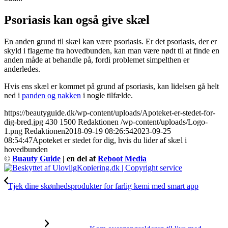
Psoriasis kan også give skæl
En anden grund til skæl kan være psoriasis. Er det psoriasis, der er
skyld i flagerne fra hovedbunden, kan man være nødt til at finde en
anden måde at behandle på, fordi problemet simpelthen er
anderledes.
Hvis ens skæl er kommet på grund af psoriasis, kan lidelsen gå helt
ned i
panden og nakken
i nogle tilfælde.
https://beautyguide.dk/wp-content/uploads/Apoteket-er-stedet-for-
dig-bred.jpg
430
1500
Redaktionen
/wp-content/uploads/Logo-
1.png
Redaktionen
2018-09-19 08:26:54
2023-09-25
08:54:47
Apoteket er stedet for dig, hvis du lider af skæl i
hovedbunden
©
Buauty Guide
| en del af
Reboot Media
Tjek dine skønhedsprodukter for farlig kemi med smart app