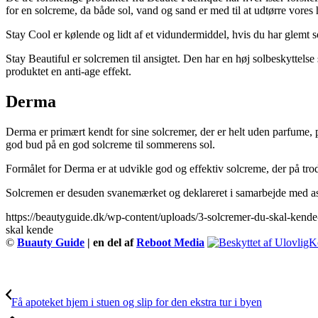
for en solcreme, da både sol, vand og sand er med til at udtørre vore
Stay Cool er kølende og lidt af et vidundermiddel, hvis du har glemt 
Stay Beautiful er solcremen til ansigtet. Den har en høj solbeskyttels
produktet en anti-age effekt.
Derma
Derma er primært kendt for sine solcremer, der er helt uden parfume, pa
god bud på en god solcreme til sommerens sol.
Formålet for Derma er at udvikle god og effektiv solcreme, der på trods
Solcremen er desuden svanemærket og deklareret i samarbejde med ast
https://beautyguide.dk/wp-content/uploads/3-solcremer-du-skal-kende
skal kende
©
Buauty Guide
| en del af
Reboot Media
Få apoteket hjem i stuen og slip for den ekstra tur i byen