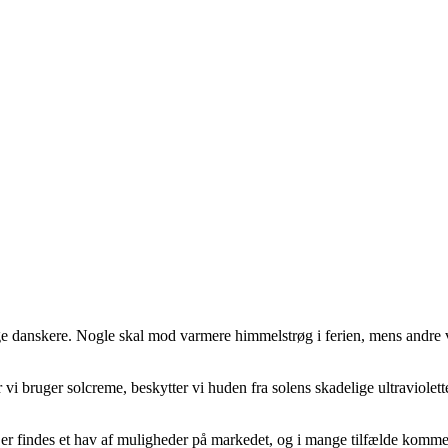
ge danskere. Nogle skal mod varmere himmelstrøg i ferien, mens andre v
i bruger solcreme, beskytter vi huden fra solens skadelige ultraviolette s
Der findes et hav af muligheder på markedet, og i mange tilfælde komme