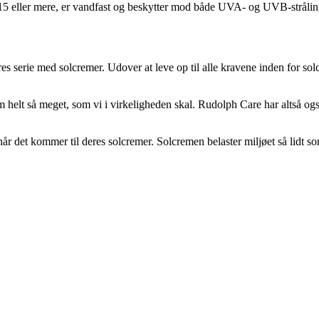
 15 eller mere, er vandfast og beskytter mod både UVA- og UVB-strålin
res serie med solcremer. Udover at leve op til alle kravene inden for 
em helt så meget, som vi i virkeligheden skal. Rudolph Care har altså o
år det kommer til deres solcremer. Solcremen belaster miljøet så lidt so