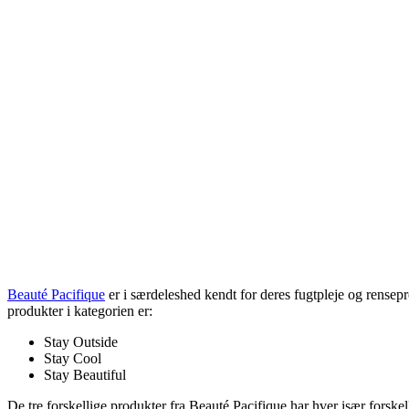
Beauté Pacifique
er i særdeleshed kendt for deres fugtpleje og rensepro
produkter i kategorien er:
Stay Outside
Stay Cool
Stay Beautiful
De tre forskellige produkter fra Beauté Pacifique har hver især forske