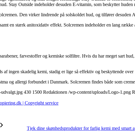
s hud. Stay Outside indeholder desuden E-vitamin, som beskytter huden m
solcremen. Den virker lindrende på solskoldet hud, og tilfører desuden 
e samt en stærk anitoxidativ effekt. Solcremen indeholder en lang række 
rabener, farvestoffer og kemiske solfiltre. Hvis du har meget sart hud, 
 af ingen skadelig kemi, stadig er lige så effektiv og beskyttende over f
ma og allergi forbundet i Danmark. Solcremen findes både som creme og
-udvalgt.jpg
430
1500
Redaktionen
/wp-content/uploads/Logo-1.png
R
Tjek dine skønhedsprodukter for farlig kemi med smart 