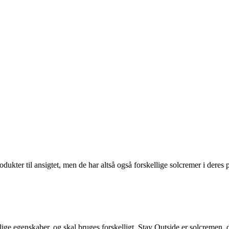
dukter til ansigtet, men de har altså også forskellige solcremer i deres
llige egenskaber, og skal bruges forskelligt. Stay Outside er solcremen, 