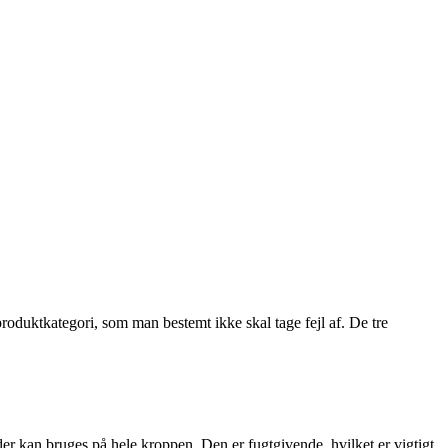
 produktkategori, som man bestemt ikke skal tage fejl af. De tre
der kan bruges på hele kroppen. Den er fugtgivende, hvilket er vigtigt