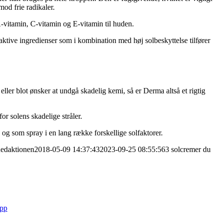
od frie radikaler.
A-vitamin, C-vitamin og E-vitamin til huden.
aktive ingredienser som i kombination med høj solbeskyttelse tilfører
eller blot ønsker at undgå skadelig kemi, så er Derma altså et rigtig
or solens skadelige stråler.
 som spray i en lang række forskellige solfaktorer.
edaktionen
2018-05-09 14:37:43
2023-09-25 08:55:56
3 solcremer du
app