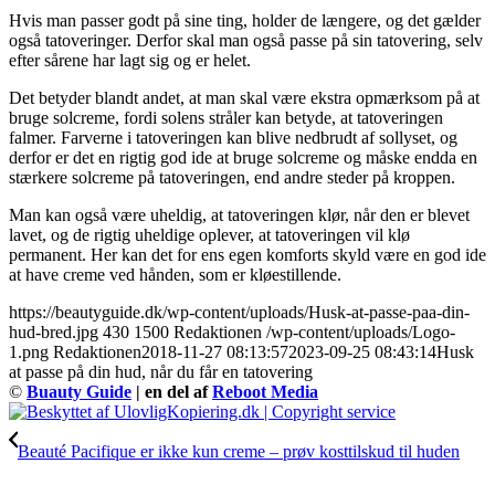
Hvis man passer godt på sine ting, holder de længere, og det gælder
også tatoveringer. Derfor skal man også passe på sin tatovering, selv
efter sårene har lagt sig og er helet.
Det betyder blandt andet, at man skal være ekstra opmærksom på at
bruge solcreme, fordi solens stråler kan betyde, at tatoveringen
falmer. Farverne i tatoveringen kan blive nedbrudt af sollyset, og
derfor er det en rigtig god ide at bruge solcreme og måske endda en
stærkere solcreme på tatoveringen, end andre steder på kroppen.
Man kan også være uheldig, at tatoveringen klør, når den er blevet
lavet, og de rigtig uheldige oplever, at tatoveringen vil klø
permanent. Her kan det for ens egen komforts skyld være en god ide
at have creme ved hånden, som er kløestillende.
https://beautyguide.dk/wp-content/uploads/Husk-at-passe-paa-din-
hud-bred.jpg
430
1500
Redaktionen
/wp-content/uploads/Logo-
1.png
Redaktionen
2018-11-27 08:13:57
2023-09-25 08:43:14
Husk
at passe på din hud, når du får en tatovering
©
Buauty Guide
| en del af
Reboot Media
Beauté Pacifique er ikke kun creme – prøv kosttilskud til huden