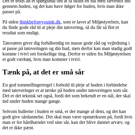
Det er trods alt et spørgsmål om at få skudt en nål med farvestof ind
gennem huden, og det kan have følger for huden, hvis man ikke
passer på.
På siden
thinkbeforeyouink.dk
, som er lavet af Miljøstyrelsen, kan
du finde gode råd til at pleje din tatovering, så du får så flot et
resultat som muligt.
Tatovøren giver dig forhåbentlig en masse gode råd og vejledning i
at passe på tatoveringen og din hud, men derfor kan man stadig godt
komme i tvivl om forskellige ting. Derfor er siden fra Miljøstyrelsen
et godt værktøj, hvis man kommer i tvivl.
Tænk på, at det er små sår
En god tommelfingerregel i forhold til pleje af huden i forbindelse
med tatoveringer er at tænke på huden under tatoveringen som sår.
Det er det teknisk set også, fordi det som bekendt er en nål, der skal
ind under huden mange gange.
Selvom hullerne i huden er små, er der mange af dem, og det kan
godt give sårdannelse. Det skal man være opmærksom på, fordi hvis
man er for hårdhændet ved sine sår, kan der blive dannet arvæv, og
det er ikke pænt.