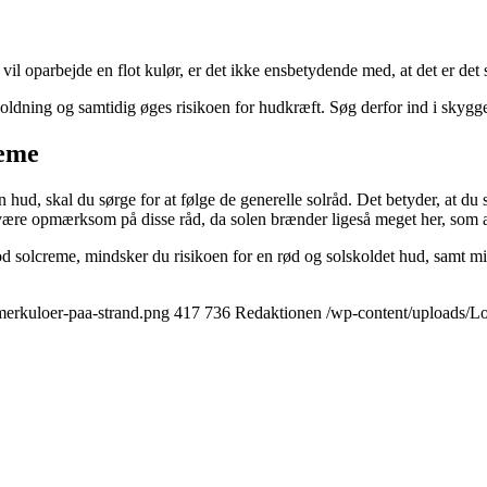
vil oparbejde en flot kulør, er det ikke ensbetydende med, at det er det 
koldning og samtidig øges risikoen for hudkræft. Søg derfor ind i skygg
reme
hud, skal du sørge for at følge de generelle solråd. Det betyder, at du
u være opmærksom på disse råd, da solen brænder ligeså meget her, som a
od solcreme, mindsker du risikoen for en rød og solskoldet hud, samt mi
merkuloer-paa-strand.png
417
736
Redaktionen
/wp-content/uploads/L