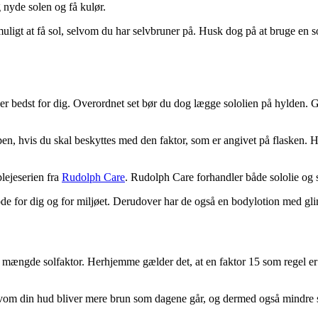
 nyde solen og få kulør.
muligt at få sol, selvom du har selvbruner på. Husk dog på at bruge en sol
ker bedst for dig. Overordnet set bør du dog lægge sololien på hylden. Gr
en, hvis du skal beskyttes med den faktor, som er angivet på flasken. 
plejeserien fra
Rudolph Care
. Rudolph Care forhandler både sololie og so
 for dig og for miljøet. Derudover har de også en bodylotion med glim
 mængde solfaktor. Herhjemme gælder det, at en faktor 15 som regel er n
vom din hud bliver mere brun som dagene går, og dermed også mindre sar