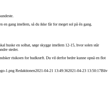
sundeste.
en en gang imellem, så du ikke får for meget sol på én gang.
 skal huske en solhat, søge skygge imellem 12-15, hvor solen står
ndre steder.
ndsker risikoen for hudkræft. Du vil derfor bedre kunne opnå en flot
ogo-1.png
Redaktionen
2021-04-21 13:49:36
2021-04-23 13:50:17
Bliv