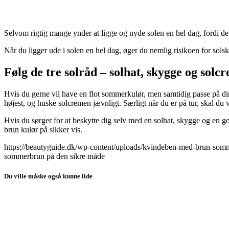
Selvom rigtig mange ynder at ligge og nyde solen en hel dag, fordi de 
Når du ligger ude i solen en hel dag, øger du nemlig risikoen for sols
Følg de tre solråd – solhat, skygge og solc
Hvis du gerne vil have en flot sommerkulør, men samtidig passe på din 
højest, og huske solcremen jævnligt. Særligt når du er på tur, skal d
Hvis du sørger for at beskytte dig selv med en solhat, skygge og en g
brun kulør på sikker vis.
https://beautyguide.dk/wp-content/uploads/kvindeben-med-brun-som
sommerbrun på den sikre måde
Du ville måske også kunne lide