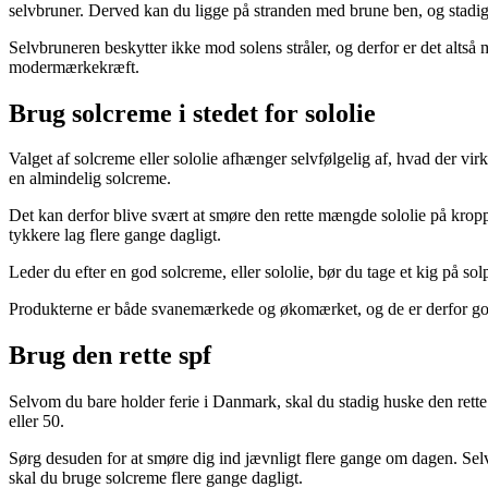
selvbruner. Derved kan du ligge på stranden med brune ben, og stadig
Selvbruneren beskytter ikke mod solens stråler, og derfor er det altså 
modermærkekræft.
Brug solcreme i stedet for sololie
Valget af solcreme eller sololie afhænger selvfølgelig af, hvad der vir
en almindelig solcreme.
Det kan derfor blive svært at smøre den rette mængde sololie på kropp
tykkere lag flere gange dagligt.
Leder du efter en god solcreme, eller sololie, bør du tage et kig på sol
Produkterne er både svanemærkede og økomærket, og de er derfor gode
Brug den rette spf
Selvom du bare holder ferie i Danmark, skal du stadig huske den rette
eller 50.
Sørg desuden for at smøre dig ind jævnligt flere gange om dagen. Sel
skal du bruge solcreme flere gange dagligt.