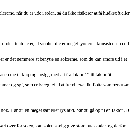
creme, når du er ude i solen, så du ikke risikerer at få hudkræft eller
unden til dette er, at sololie ofte er meget tyndere i konsistensen end
Her er det nemmere at benytte en solcreme, som du kan smøre ud i et
lcreme til krop og ansigt, med alt fra faktor 15 til faktor 50.
mer og spf, som er beregnet til at fremhæve din flotte sommerkulør.
ok. Har du en meget sart eller lys hud, bør du gå op til en faktor 30
t over for solen, kan solen stadig give store hudskader, og derfor